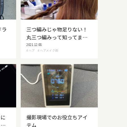
ドラ
三つ編みじゃ物足りない！
丸三つ編みって知ってます
か？
2021.12.08
# ヘア
# ヘアメイク術
考に
撮影現場でのお役立ちアイ
ウン
テム