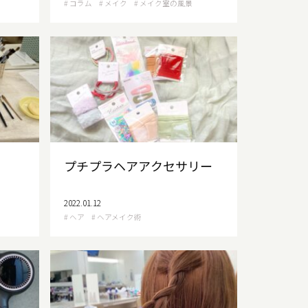
# コラム
# メイク
# メイク室の風景
プチプラヘアアクセサリー
2022.01.12
# ヘア
# ヘアメイク術