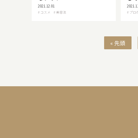
ト 
2021.12.01
2021.1
# コスメ
# 美容法
# プ
« 先頭