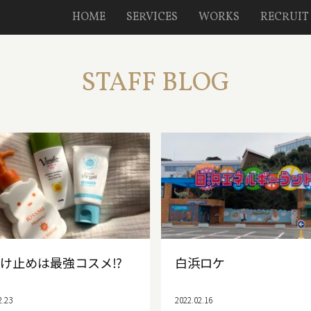
HOME
SERVICES
WORKS
RECRUIT
STAFF BLOG
け止めは最強コスメ⁉️
白浜ロケ
2.23
2022.02.16