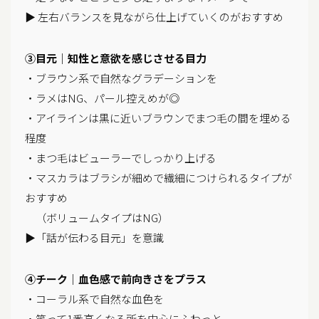
▶ 左右バランスを見ながら仕上げていくのがおすすめ
③目元｜知性と意欲を感じさせる目力
・ブラウン系で自然なグラデーションを
・ラメはNG、パール控えめが◎
・アイラインは黒に近いブラウンでまつ毛の間を埋める
程度
・まつ毛はビューラーでしっかり上げる
・マスカラはブラシが細めで繊細につけられるタイプが
おすすめ
（ボリュームタイプはNG）
▶「話が伝わる目元」を意識
④チーク｜血色感で前向きさをプラス
・コーラル系で自然な血色を
・笑って1番高くなる所を中心にふわっと